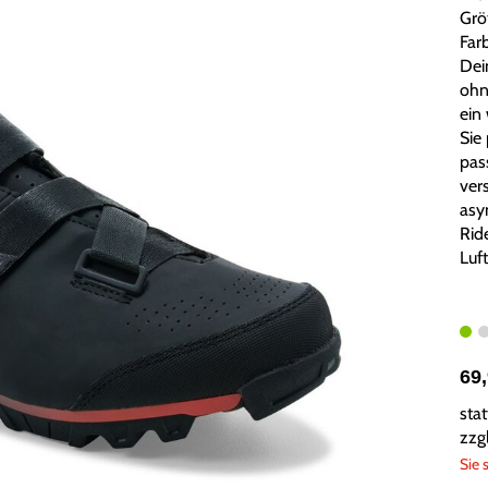
Grö
Farb
Dei
ohn
ein
Sie 
pas
vers
asy
Rid
Luft
69
sta
zzg
Sie 