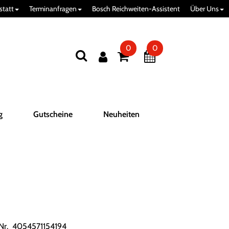
statt
Terminanfragen
Bosch Reichweiten-Assistent
Über Uns
0
0
g
Gutscheine
Neuheiten
.Nr. 4054571154194