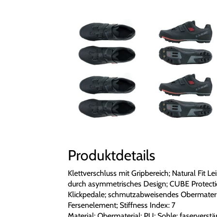
Produktdetails
Klettverschluss mit Gripbereich; Natural Fit L
durch asymmetrisches Design; CUBE Protectio
Klickpedale; schmutzabweisendes Obermaterial
Fersenelement; Stiffness Index: 7
Material: Obermaterial: PU; Sohle: faservers