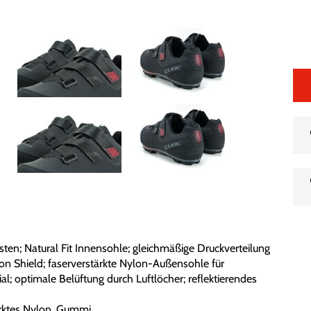
eisten; Natural Fit Innensohle; gleichmäßige Druckverteilung
n Shield; faserverstärkte Nylon-Außensohle für
; optimale Belüftung durch Luftlöcher; reflektierendes
tärktes Nylon, Gummi