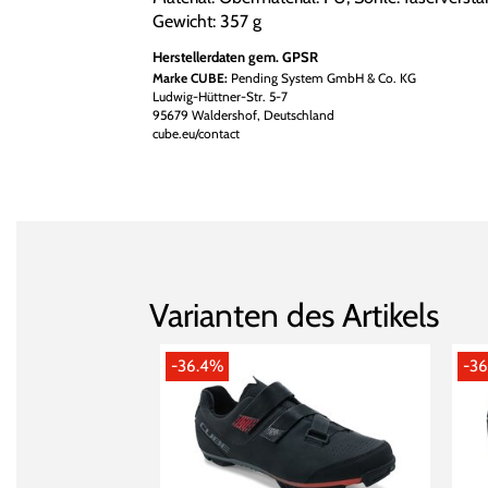
Gewicht: 357 g
Herstellerdaten gem. GPSR
Marke CUBE:
Pending System GmbH & Co. KG
Ludwig-Hüttner-Str. 5-7
95679 Waldershof, Deutschland
cube.eu/contact
Varianten des Artikels
-36.4%
-3