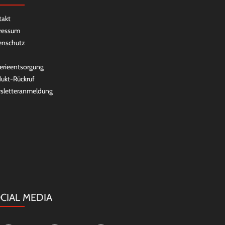
takt
ressum
enschutz
erieentsorgung
ukt-Rückruf
sletteranmeldung
CIAL MEDIA