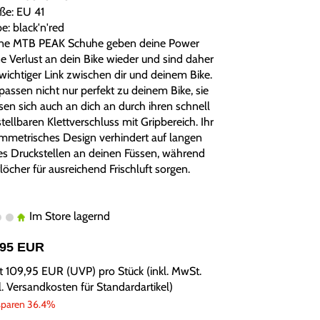
ße: EU 41
e: black'n'red
ne MTB PEAK Schuhe geben deine Power
e Verlust an dein Bike wieder und sind daher
 wichtiger Link zwischen dir und deinem Bike.
passen nicht nur perfekt zu deinem Bike, sie
sen sich auch an dich an durch ihren schnell
tellbaren Klettverschluss mit Gripbereich. Ihr
mmetrisches Design verhindert auf langen
es Druckstellen an deinen Füssen, während
löcher für ausreichend Frischluft sorgen.
Im Store lagernd
,95 EUR
tt
109,95 EUR
(
UVP
) pro Stück (inkl. MwSt.
l.
Versandkosten für Standardartikel
)
sparen 36.4%