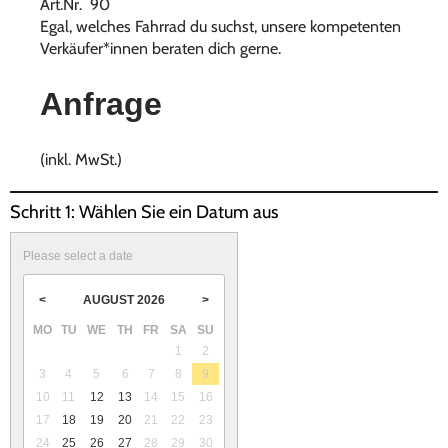
Art.Nr. 90
Egal, welches Fahrrad du suchst, unsere kompetenten
Verkäufer*innen beraten dich gerne.
Anfrage
(inkl. MwSt.)
Schritt 1: Wählen Sie ein Datum aus
Please select a date
AUGUST
2026
<
>
MO
TU
WE
TH
FR
SA
SU
1
2
3
4
5
6
7
8
9
10
11
12
13
14
15
16
17
18
19
20
21
22
23
24
25
26
27
28
29
30