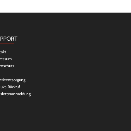
PPORT
takt
ressum
enschutz
erieentsorgung
ukt-Rückruf
sletteranmeldung