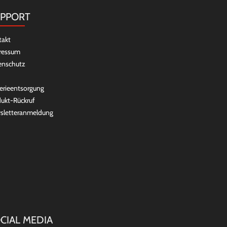
PPORT
takt
ressum
enschutz
erieentsorgung
ukt-Rückruf
sletteranmeldung
CIAL MEDIA