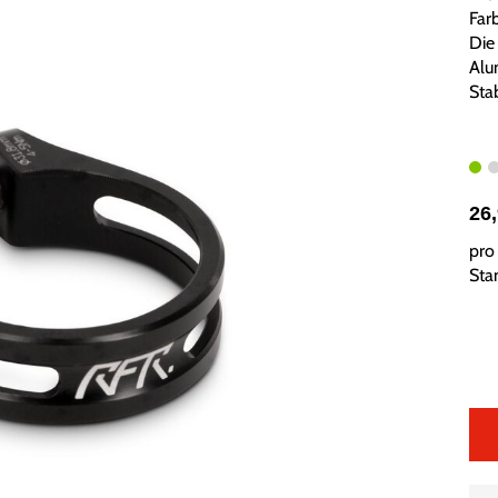
Farb
Die
Alum
Stab
26
pro 
Sta