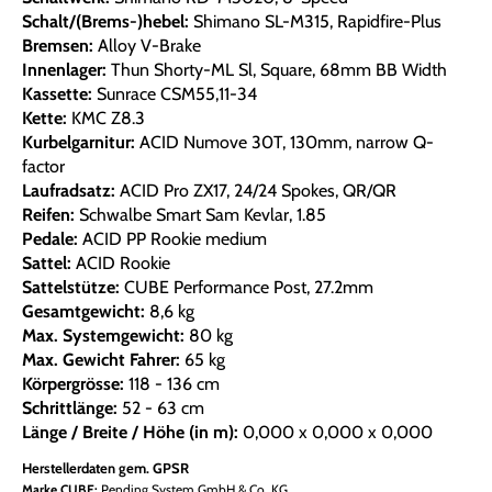
Schalt/(Brems-)hebel:
Shimano SL-M315, Rapidfire-Plus
Bremsen:
Alloy V-Brake
Innenlager:
Thun Shorty-ML Sl, Square, 68mm BB Width
Kassette:
Sunrace CSM55,11-34
Kette:
KMC Z8.3
Kurbelgarnitur:
ACID Numove 30T, 130mm, narrow Q-
factor
Laufradsatz:
ACID Pro ZX17, 24/24 Spokes, QR/QR
Reifen:
Schwalbe Smart Sam Kevlar, 1.85
Pedale:
ACID PP Rookie medium
Sattel:
ACID Rookie
Sattelstütze:
CUBE Performance Post, 27.2mm
Gesamtgewicht:
8,6 kg
Max. Systemgewicht:
80 kg
Max. Gewicht Fahrer:
65 kg
Körpergrösse:
118 - 136 cm
Schrittlänge:
52 - 63 cm
Länge / Breite / Höhe (in m):
0,000 x 0,000 x 0,000
Herstellerdaten gem. GPSR
Marke CUBE:
Pending System GmbH & Co. KG