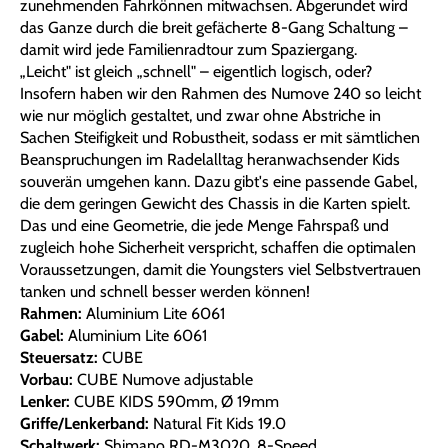
zunehmenden Fahrkönnen mitwachsen. Abgerundet wird
das Ganze durch die breit gefächerte 8-Gang Schaltung –
damit wird jede Familienradtour zum Spaziergang.
„Leicht" ist gleich „schnell" – eigentlich logisch, oder?
Insofern haben wir den Rahmen des Numove 240 so leicht
wie nur möglich gestaltet, und zwar ohne Abstriche in
Sachen Steifigkeit und Robustheit, sodass er mit sämtlichen
Beanspruchungen im Radelalltag heranwachsender Kids
souverän umgehen kann. Dazu gibt's eine passende Gabel,
die dem geringen Gewicht des Chassis in die Karten spielt.
Das und eine Geometrie, die jede Menge Fahrspaß und
zugleich hohe Sicherheit verspricht, schaffen die optimalen
Voraussetzungen, damit die Youngsters viel Selbstvertrauen
tanken und schnell besser werden können!
Rahmen:
Aluminium Lite 6061
Gabel:
Aluminium Lite 6061
Steuersatz:
CUBE
Vorbau:
CUBE Numove adjustable
Lenker:
CUBE KIDS 590mm, Ø 19mm
Griffe/Lenkerband:
Natural Fit Kids 19.0
Schaltwerk:
Shimano RD-M3020, 8-Speed