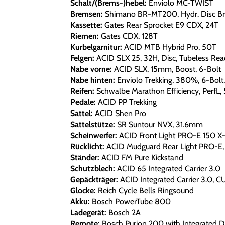
Schalt/(Brems-)hebel:
Enviolo MC-TWIST
Bremsen:
Shimano BR-MT200, Hydr. Disc Br
Kassette:
Gates Rear Sprocket E9 CDX, 24T
Riemen:
Gates CDX, 128T
Kurbelgarnitur:
ACID MTB Hybrid Pro, 50T
Felgen:
ACID SLX 25, 32H, Disc, Tubeless Re
Nabe vorne:
ACID SLX, 15mm, Boost, 6-Bolt
Nabe hinten:
Enviolo Trekking, 380%, 6-Bol
Reifen:
Schwalbe Marathon Efficiency, PerfL,
Pedale:
ACID PP Trekking
Sattel:
ACID Shen Pro
Sattelstütze:
SR Suntour NVX, 31.6mm
Scheinwerfer:
ACID Front Light PRO-E 150 X-
Rücklicht:
ACID Mudguard Rear Light PRO-E,
Ständer:
ACID FM Pure Kickstand
Schutzblech:
ACID 65 Integrated Carrier 3.0
Gepäckträger:
ACID Integrated Carrier 3.0, 
Glocke:
Reich Cycle Bells Ringsound
Akku:
Bosch PowerTube 800
Ladegerät:
Bosch 2A
Remote:
Bosch Purion 200 with Integrated D