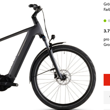
Grö
Farb
3.
pro 
Gros