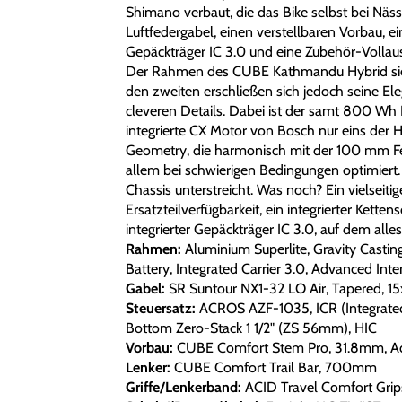
Shimano verbaut, die das Bike selbst bei Näs
Luftfedergabel, einen verstellbaren Vorbau, e
Gepäckträger IC 3.0 und eine Zubehör-Vollausst
Der Rahmen des CUBE Kathmandu Hybrid sieht 
den zweiten erschließen sich jedoch seine El
cleveren Details. Dabei ist der samt 800 Wh
integrierte CX Motor von Bosch nur eins der Hi
Geometry, die harmonisch mit der 100 mm Fed
allem bei schwierigen Bedingungen optimiert.
Chassis unterstreicht. Was noch? Ein vielseit
Ersatzteilverfügbarkeit, ein integrierter Kette
integrierter Gepäckträger IC 3.0, auf dem alle
Rahmen:
Aluminium Superlite, Gravity Castin
Battery, Integrated Carrier 3.0, Advanced Int
Gabel:
SR Suntour NX1-32 LO Air, Tapered,
Steuersatz:
ACROS AZF-1035, ICR (Integrated
Bottom Zero-Stack 1 1/2" (ZS 56mm), HIC
Vorbau:
CUBE Comfort Stem Pro, 31.8mm, Ad
Lenker:
CUBE Comfort Trail Bar, 700mm
Griffe/Lenkerband:
ACID Travel Comfort Grips