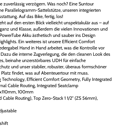
se zuverlässig verzögern. Was noch? Eine Suntour
ine Parallelogramm-Sattelstütze, unseren integrierten
attung. Auf das Bike, fertig, los!
auf den ersten Blick vielleicht unspektakulär aus – auf
eganz und Klasse, außerdem die vielen Innovationen und
 PowerTube Akku ästhetisch und sauber ins Design
ghlights. Ein weiteres ist unsere Efficient Comfort
ergabel Hand in Hand arbeitet, was die Kontrolle vor
 Dazu die interne Zugverlegung, die den cleanen Look des
iges, beinahe unzerstörbares UDH für einfache
nschutz und unser stabiler, robuster, überaus formschöner
s Platz findet, was auf Abenteuertour mit muss.
g Technology, Efficient Comfort Geometry, Fully Integrated
ernal Cable Routing, Integrated Seatclamp
 15x110mm, 100mm
 Cable Routing), Top Zero-Stack 1 1/2" (ZS 56mm),
justable
hift