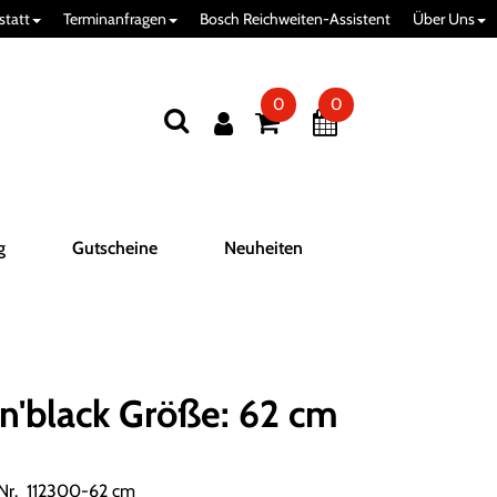
statt
Terminanfragen
Bosch Reichweiten-Assistent
Über Uns
0
0
g
Gutscheine
Neuheiten
'black Größe: 62 cm
.Nr. 112300-62 cm