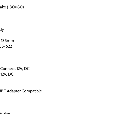
ake (180/180)
ady
t, 135mm
 55-622
Connect, 12V, DC
 12V, DC
CUBE Adapter Compatible
isplay