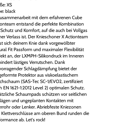
ße: XS
e: black
Zusammenarbeit mit dem erfahrenen Cube
ionteam entstand die perfekte Kombination
 Schutz und Komfort, auf die auch bei Vollgas
er Verlass ist. Der Knieschoner X Actionteam
st sich deinem Knie dank vorgewölbter
ural Fit Passform und maximaler Flexibilität
fekt an, der LXMPH-Silikondruck im Inneren
hindert lästiges Verrutschen. Dank
vorragender Schlagdämpfung bietet der
geformte Protektor aus viskoelastischem
chschaum (SAS-Tec SC-1/EVO2, zertifiziert
h EN 1621-1:2012 Level 2) optimalen Schutz.
ätzliche Schaumpads schützen vor seitlichen
lägen und ungeplanten Kontakten mit
rrohr oder Lenker. Abriebfeste Kniezonen
 Klettverschlüsse am oberen Bund runden die
formance ab. Let's rock!