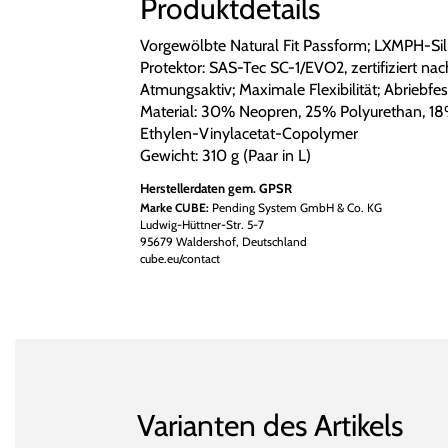
Produktdetails
Vorgewölbte Natural Fit Passform; LXMPH-Silik
Protektor: SAS-Tec SC-1/EVO2, zertifiziert nac
Atmungsaktiv; Maximale Flexibilität; Abriebfe
Material: 30% Neopren, 25% Polyurethan, 18
Ethylen-Vinylacetat-Copolymer
Gewicht: 310 g (Paar in L)
Herstellerdaten gem. GPSR
Marke CUBE:
Pending System GmbH & Co. KG
Ludwig-Hüttner-Str. 5-7
95679 Waldershof, Deutschland
cube.eu/contact
Varianten des Artikels