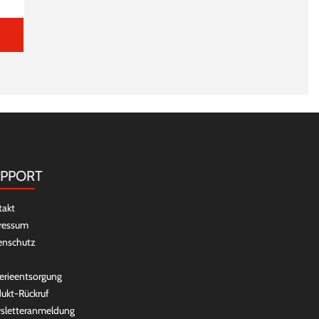
PPORT
takt
ressum
enschutz
erieentsorgung
ukt-Rückruf
sletteranmeldung