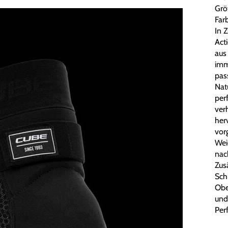
Grö
Farb
In 
Act
aus
imm
pas
Nat
per
ver
her
vor
Wei
nac
Zus
Sch
Obe
und
Per