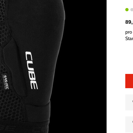
89
pro 
Sta