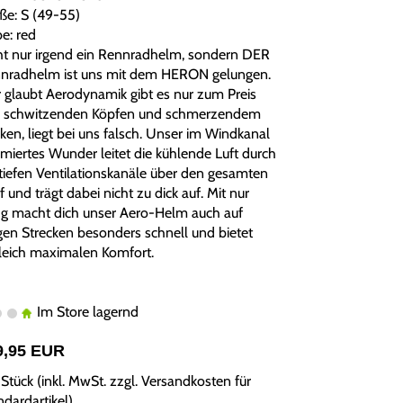
ße: S (49-55)
e: red
ht nur irgend ein Rennradhelm, sondern DER
nradhelm ist uns mit dem HERON gelungen.
 glaubt Aerodynamik gibt es nur zum Preis
 schwitzenden Köpfen und schmerzendem
ken, liegt bei uns falsch. Unser im Windkanal
imiertes Wunder leitet die kühlende Luft durch
 tiefen Ventilationskanäle über den gesamten
 und trägt dabei nicht zu dick auf. Mit nur
g macht dich unser Aero-Helm auch auf
gen Strecken besonders schnell und bietet
leich maximalen Komfort.
Im Store lagernd
9,95 EUR
Stück (inkl. MwSt. zzgl.
Versandkosten für
ndardartikel
)