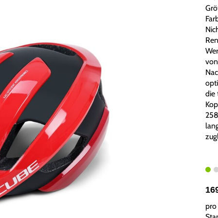
Grö
Farb
Nic
Ren
Wer
von
Nac
opt
die
Kopf
258
lan
zug
16
pro 
Sta