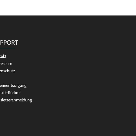
PPORT
takt
ressum
enschutz
erieentsorgung
ukt-Rückruf
sletteranmeldung