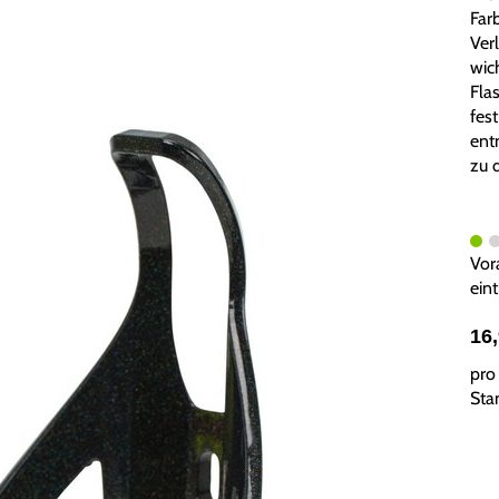
Far
Verl
wic
Fla
fest
ent
zu 
Vor
ein
16
pro 
Sta