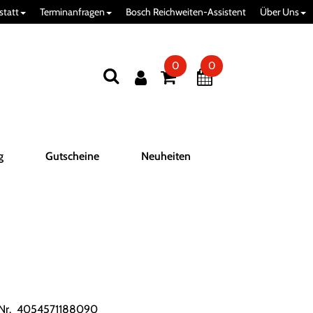
statt
Terminanfragen
Bosch Reichweiten-Assistent
Über Uns
0
0
g
Gutscheine
Neuheiten
.Nr. 4054571188090