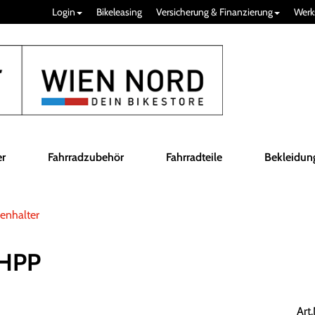
Login
Bikeleasing
Versicherung & Finanzierung
Werk
er
Fahrradzubehör
Fahrradteile
Bekleidun
enhalter
 HPP
Art