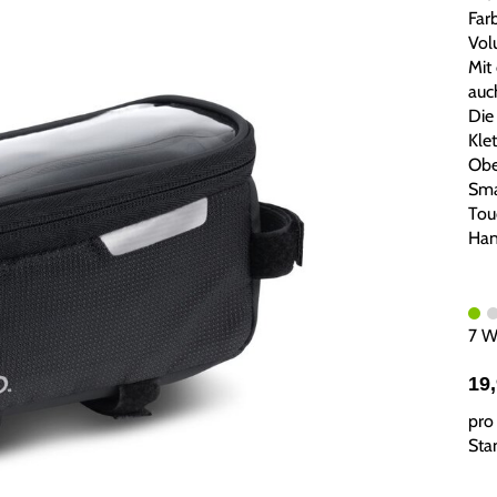
Farb
Volu
Mit
auc
Die
Kle
Obe
Sma
Tou
Han
7 W
19
pro 
Sta