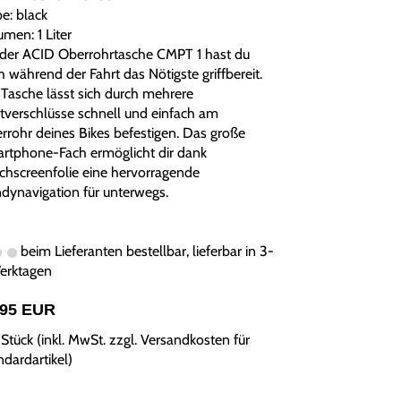
e: black
men: 1 Liter
 der ACID Oberrohrtasche CMPT 1 hast du
h während der Fahrt das Nötigste griffbereit.
 Tasche lässt sich durch mehrere
ttverschlüsse schnell und einfach am
rrohr deines Bikes befestigen. Das große
rtphone-Fach ermöglicht dir dank
chscreenfolie eine hervorragende
dynavigation für unterwegs.
beim Lieferanten bestellbar, lieferbar in 3-
erktagen
,95 EUR
Stück (inkl. MwSt. zzgl.
Versandkosten für
ndardartikel
)