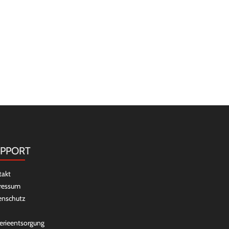
PPORT
takt
ressum
enschutz
erieentsorgung