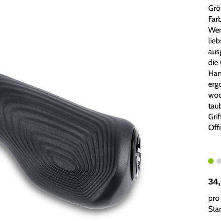
Grö
Farb
Wer
lie
aus
die
Han
erg
wod
tau
Gri
Off
34
pro 
Sta