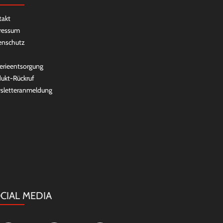
takt
ressum
enschutz
erieentsorgung
ukt-Rückruf
sletteranmeldung
CIAL MEDIA