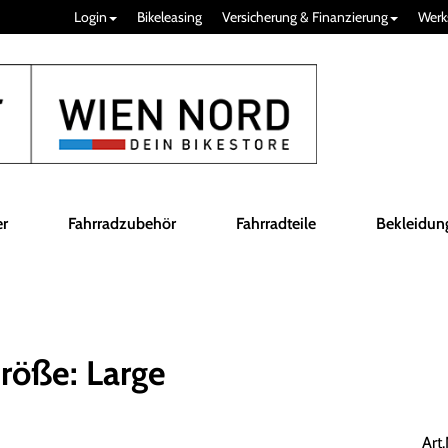
Login
Bikeleasing
Versicherung & Finanzierung
Werk
er
Fahrradzubehör
Fahrradteile
Bekleidun
röße: Large
Art