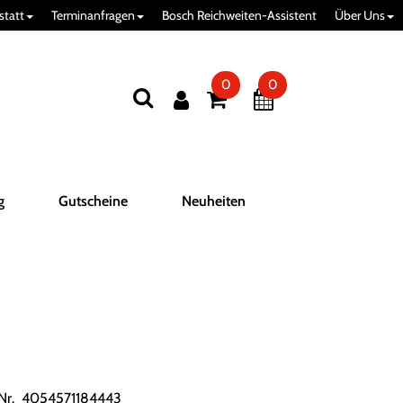
statt
Terminanfragen
Bosch Reichweiten-Assistent
Über Uns
0
0
g
Gutscheine
Neuheiten
.Nr. 4054571184443