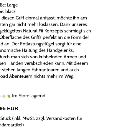
ße: Large
e: black
 diesen Griff einmal anfasst, möchte ihn am
bsten gar nicht mehr loslassen. Dank unseres
geklügelten Natural Fit Konzepts schmiegt sich
 Oberfläche des Griffs perfekt an die Form der
d an. Der Entlastungsflügel sorgt für eine
onomische Haltung des Handgelenks,
urch man sich von kribbelnden Armen und
ben Händen verabschieden kann. Mit diesem
ff stehen langen Fahrradtouren und auch
road Abenteuern nichts mehr im Weg.
Im Store lagernd
,95 EUR
Stück (inkl. MwSt. zzgl.
Versandkosten für
ndardartikel
)