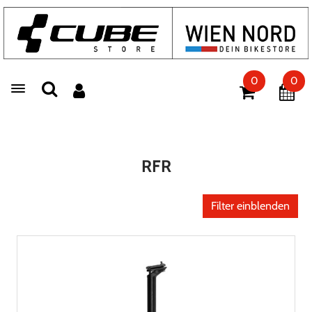
0
0
Toggle navigation
RFR
Filter einblenden