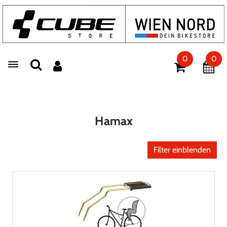
0
0
Toggle navigation
Hamax
Filter einblenden