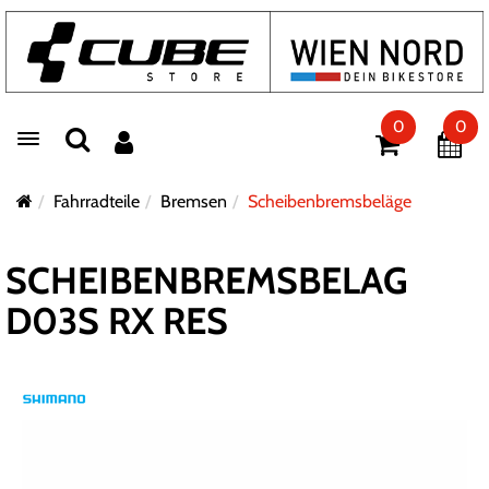
0
0
Toggle navigation
Fahrradteile
Bremsen
Scheibenbremsbeläge
SCHEIBENBREMSBELAG
D03S RX RES