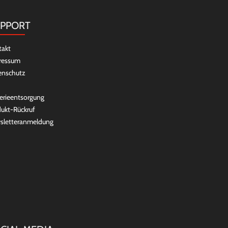
PPORT
takt
ressum
enschutz
erieentsorgung
ukt-Rückruf
sletteranmeldung