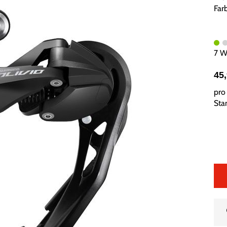
Far
7 W
45
pro 
Sta