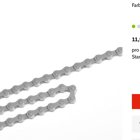
Farb
11
pro 
Sta