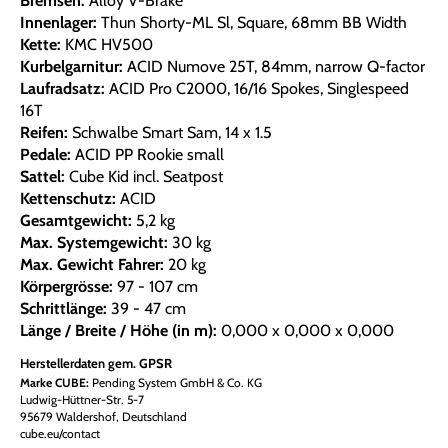
Bremsen:
Alloy V-Brake
Innenlager:
Thun Shorty-ML Sl, Square, 68mm BB Width
Kette:
KMC HV500
Kurbelgarnitur:
ACID Numove 25T, 84mm, narrow Q-factor
Laufradsatz:
ACID Pro C2000, 16/16 Spokes, Singlespeed
16T
Reifen:
Schwalbe Smart Sam, 14 x 1.5
Pedale:
ACID PP Rookie small
Sattel:
Cube Kid incl. Seatpost
Kettenschutz:
ACID
Gesamtgewicht:
5,2 kg
Max. Systemgewicht:
30 kg
Max. Gewicht Fahrer:
20 kg
Körpergrösse:
97 - 107 cm
Schrittlänge:
39 - 47 cm
Länge / Breite / Höhe (in m):
0,000 x 0,000 x 0,000
Herstellerdaten gem. GPSR
Marke CUBE:
Pending System GmbH & Co. KG
Ludwig-Hüttner-Str. 5-7
95679 Waldershof, Deutschland
cube.eu/contact