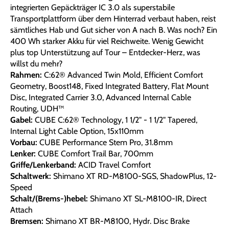
integrierten Gepäckträger IC 3.0 als superstabile
Transportplattform über dem Hinterrad verbaut haben, reist
sämtliches Hab und Gut sicher von A nach B. Was noch? Ein
400 Wh starker Akku für viel Reichweite. Wenig Gewicht
plus top Unterstützung auf Tour – Entdecker-Herz, was
willst du mehr?
Rahmen:
C:62® Advanced Twin Mold, Efficient Comfort
Geometry, Boost148, Fixed Integrated Battery, Flat Mount
Disc, Integrated Carrier 3.0, Advanced Internal Cable
Routing, UDH™
Gabel:
CUBE C:62® Technology, 1 1/2" - 1 1/2" Tapered,
Internal Light Cable Option, 15x110mm
Vorbau:
CUBE Performance Stem Pro, 31.8mm
Lenker:
CUBE Comfort Trail Bar, 700mm
Griffe/Lenkerband:
ACID Travel Comfort
Schaltwerk:
Shimano XT RD-M8100-SGS, ShadowPlus, 12-
Speed
Schalt/(Brems-)hebel:
Shimano XT SL-M8100-IR, Direct
Attach
Bremsen:
Shimano XT BR-M8100, Hydr. Disc Brake