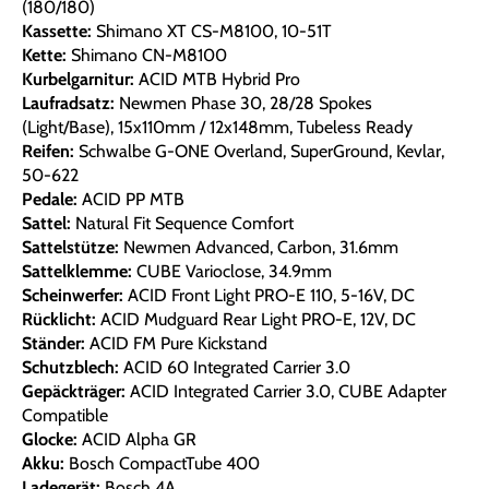
(180/180)
Kassette:
Shimano XT CS-M8100, 10-51T
Kette:
Shimano CN-M8100
Kurbelgarnitur:
ACID MTB Hybrid Pro
Laufradsatz:
Newmen Phase 30, 28/28 Spokes
(Light/Base), 15x110mm / 12x148mm, Tubeless Ready
Reifen:
Schwalbe G-ONE Overland, SuperGround, Kevlar,
50-622
Pedale:
ACID PP MTB
Sattel:
Natural Fit Sequence Comfort
Sattelstütze:
Newmen Advanced, Carbon, 31.6mm
Sattelklemme:
CUBE Varioclose, 34.9mm
Scheinwerfer:
ACID Front Light PRO-E 110, 5-16V, DC
Rücklicht:
ACID Mudguard Rear Light PRO-E, 12V, DC
Ständer:
ACID FM Pure Kickstand
Schutzblech:
ACID 60 Integrated Carrier 3.0
Gepäckträger:
ACID Integrated Carrier 3.0, CUBE Adapter
Compatible
Glocke:
ACID Alpha GR
Akku:
Bosch CompactTube 400
Ladegerät:
Bosch 4A