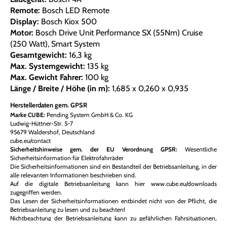
Remote:
Bosch LED Remote
Display:
Bosch Kiox 500
Motor:
Bosch Drive Unit Performance SX (55Nm) Cruise
(250 Watt), Smart System
Gesamtgewicht:
16,3 kg
Max. Systemgewicht:
135 kg
Max. Gewicht Fahrer:
100 kg
Länge / Breite / Höhe (in m):
1,685 x 0,260 x 0,935
Herstellerdaten gem. GPSR
Marke CUBE:
Pending System GmbH & Co. KG
Ludwig-Hüttner-Str. 5-7
95679 Waldershof, Deutschland
cube.eu/contact
Sicherheitshinweise gem. der EU Verordnung GPSR:
Wesentliche
Sicherheitsinformation für Elektrofahrräder
Die Sicherheitsinformationen sind ein Bestandteil der Betriebsanleitung, in der
alle relevanten Informationen beschrieben sind.
Auf die digitale Betriebsanleitung kann hier www.cube.eu/downloads
zugegriffen werden.
Das Lesen der Sicherheitsinformationen entbindet nicht von der Pflicht, die
Betriebsanleitung zu lesen und zu beachten!
Nichtbeachtung der Betriebsanleitung kann zu gefährlichen Fahrsituationen,
Stürzen, Unfällen und Sachschäden führen.