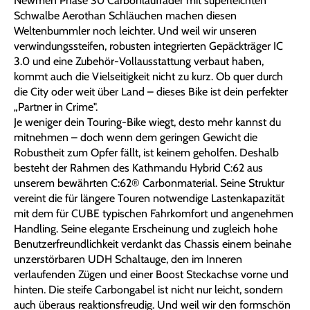
Newmen Phase 30 Carbonlaufräder mit superleichten
Schwalbe Aerothan Schläuchen machen diesen
Weltenbummler noch leichter. Und weil wir unseren
verwindungssteifen, robusten integrierten Gepäckträger IC
3.0 und eine Zubehör-Vollausstattung verbaut haben,
kommt auch die Vielseitigkeit nicht zu kurz. Ob quer durch
die City oder weit über Land – dieses Bike ist dein perfekter
„Partner in Crime".
Je weniger dein Touring-Bike wiegt, desto mehr kannst du
mitnehmen – doch wenn dem geringen Gewicht die
Robustheit zum Opfer fällt, ist keinem geholfen. Deshalb
besteht der Rahmen des Kathmandu Hybrid C:62 aus
unserem bewährten C:62® Carbonmaterial. Seine Struktur
vereint die für längere Touren notwendige Lastenkapazität
mit dem für CUBE typischen Fahrkomfort und angenehmen
Handling. Seine elegante Erscheinung und zugleich hohe
Benutzerfreundlichkeit verdankt das Chassis einem beinahe
unzerstörbaren UDH Schaltauge, den im Inneren
verlaufenden Zügen und einer Boost Steckachse vorne und
hinten. Die steife Carbongabel ist nicht nur leicht, sondern
auch überaus reaktionsfreudig. Und weil wir den formschön