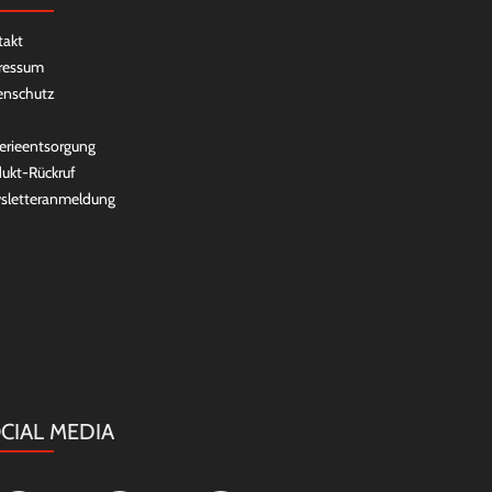
takt
ressum
enschutz
erieentsorgung
ukt-Rückruf
sletteranmeldung
CIAL MEDIA