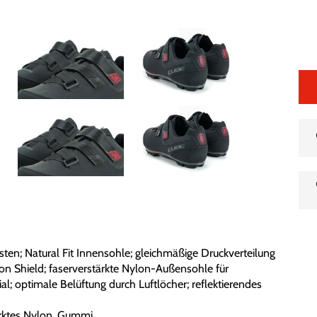
eisten; Natural Fit Innensohle; gleichmäßige Druckverteilung
n Shield; faserverstärkte Nylon-Außensohle für
; optimale Belüftung durch Luftlöcher; reflektierendes
tärktes Nylon, Gummi