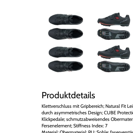
Produktdetails
Klettverschluss mit Gripbereich; Natural Fit L
durch asymmetrisches Design; CUBE Protectio
Klickpedale; schmutzabweisendes Obermaterial
Fersenelement; Stiffness Index: 7
Material: Obermaterial: PU; Sohle: faservers