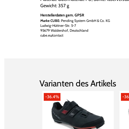
Gewicht: 357 g
Herstellerdaten gem. GPSR
Marke CUBE:
Pending System GmbH & Co. KG
Ludwig-Hüttner-Str. 5-7
95679 Waldershof, Deutschland
cube.eu/contact
Varianten des Artikels
-36.4%
-3