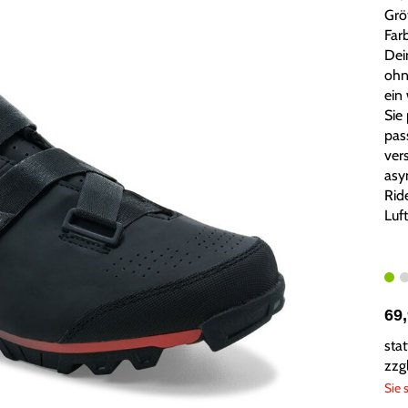
Grö
Farb
Dei
ohn
ein
Sie 
pas
vers
asy
Rid
Luft
69
sta
zzg
Sie 