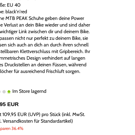
ße: EU 40
e: black'n'red
ne MTB PEAK Schuhe geben deine Power
e Verlust an dein Bike wieder und sind daher
 wichtiger Link zwischen dir und deinem Bike.
passen nicht nur perfekt zu deinem Bike, sie
sen sich auch an dich an durch ihren schnell
tellbaren Klettverschluss mit Gripbereich. Ihr
mmetrisches Design verhindert auf langen
es Druckstellen an deinen Füssen, während
löcher für ausreichend Frischluft sorgen.
Im Store lagernd
,95 EUR
tt
109,95 EUR
(
UVP
) pro Stück (inkl. MwSt.
l.
Versandkosten für Standardartikel
)
sparen 36.4%