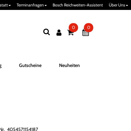
statt
Terminanfragen
Bosch Reichweiten-Assistent
Über Uns
0
0
g
Gutscheine
Neuheiten
.Nr. 4054571154187