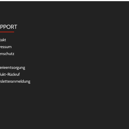
PPORT
takt
ressum
enschutz
erieentsorgung
ukt-Rückruf
sletteranmeldung