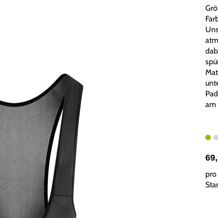
Grö
Farb
Uns
atm
dab
spü
Mat
unt
Pad
am 
69
pro 
Sta