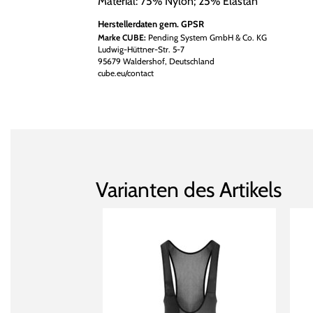
Material: 75% Nylon; 25% Elastan
Herstellerdaten gem. GPSR
Marke CUBE:
Pending System GmbH & Co. KG
Ludwig-Hüttner-Str. 5-7
95679 Waldershof, Deutschland
cube.eu/contact
Varianten des Artikels