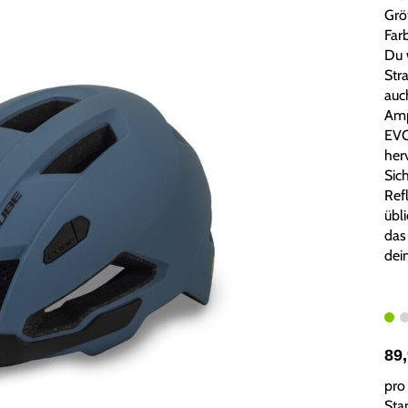
Grö
Far
Du 
Str
auc
Amp
EVO
her
Sic
Ref
übl
das
dei
89
pro 
Sta