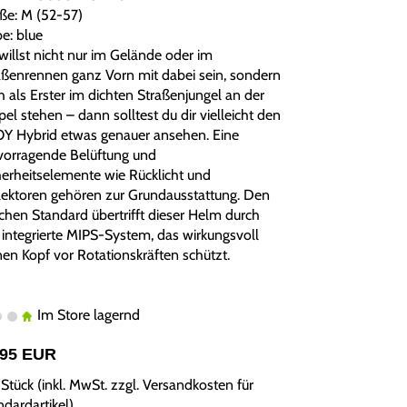
ße: M (52-57)
be: blue
willst nicht nur im Gelände oder im
aßenrennen ganz Vorn mit dabei sein, sondern
h als Erster im dichten Straßenjungel an der
el stehen – dann solltest du dir vielleicht den
Y Hybrid etwas genauer ansehen. Eine
vorragende Belüftung und
herheitselemente wie Rücklicht und
lektoren gehören zur Grundausstattung. Den
ichen Standard übertrifft dieser Helm durch
 integrierte MIPS-System, das wirkungsvoll
nen Kopf vor Rotationskräften schützt.
Im Store lagernd
,95 EUR
Stück (inkl. MwSt. zzgl.
Versandkosten für
ndardartikel
)