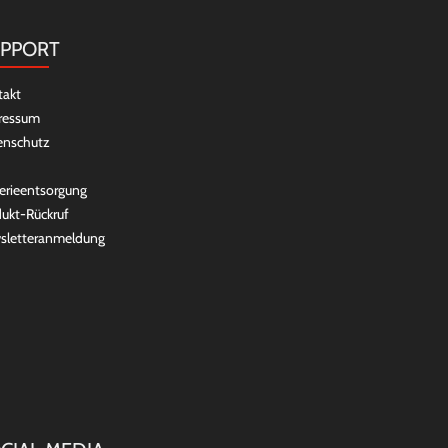
PPORT
takt
ressum
enschutz
erieentsorgung
ukt-Rückruf
sletteranmeldung