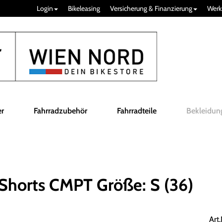
Login
Bikeleasing
Versicherung & Finanzierung
Werk
er
Fahrradzubehör
Fahrradteile
Bekleidun
horts CMPT Größe: S (36)
Art