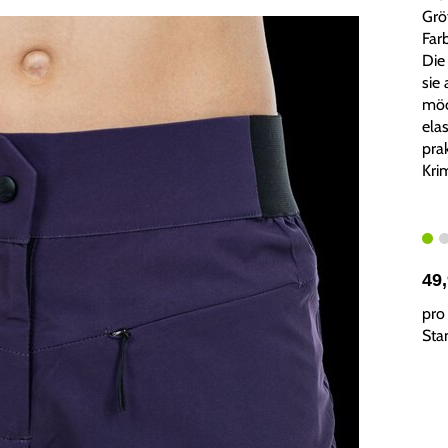
Grö
Farb
Die
sie
möc
ela
pra
Kri
49
pro 
Sta