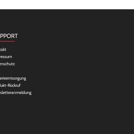
PPORT
takt
ressum
enschutz
erieentsorgung
ukt-Rückruf
sletteranmeldung