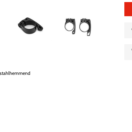
iebstahlhemmend