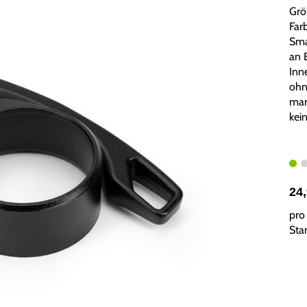
Grö
Farb
Sma
an 
Inn
ohn
man
kei
24
pro 
Sta