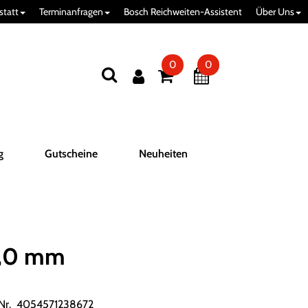
statt
Terminanfragen
Bosch Reichweiten-Assistent
Über Uns
0
0
g
Gutscheine
Neuheiten
6,0 mm
.Nr. 4054571238672