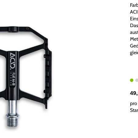
Farb
ACI
Ein
Das
aus
Meta
Ged
gle
49
pro 
Sta