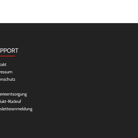
PPORT
takt
ressum
enschutz
erieentsorgung
ukt-Rückruf
sletteranmeldung