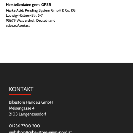
Herstellerdaten gem. GPSR
Marke Acid:
Pending System GmbH & Co. KG
Ludwig-Hüttner-Str. 5-7
95679 Waldershof, Deutschland
cube.eu/contact
KONTAKT
Bikestore Handels GmbH
Meisengasse 4
2103 Langenzersdorf
01236 7700 200
webshop@cube-store-wien-nord.at