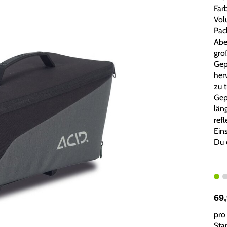
Farb
Vol
Pac
Abe
gro
Gep
her
zu 
Gep
län
ref
Ein
Du e
69
pro 
Sta