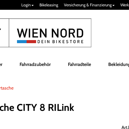
Login
Bikeleasing
Versicherung & Finanzierung
Werk
er
Fahrradzubehör
Fahrradteile
Bekleidun
rtasche
che CITY 8 RILink
Art