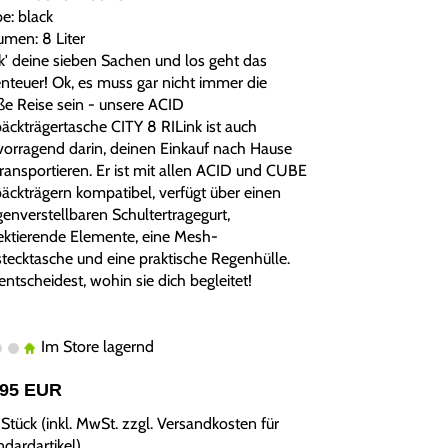
e: black
umen: 8 Liter
k' deine sieben Sachen und los geht das
nteuer! Ok, es muss gar nicht immer die
ße Reise sein - unsere ACID
äckträgertasche CITY 8 RILink ist auch
vorragend darin, deinen Einkauf nach Hause
transportieren. Er ist mit allen ACID und CUBE
äckträgern kompatibel, verfügt über einen
genverstellbaren Schultertragegurt,
lektierende Elemente, eine Mesh-
stecktasche und eine praktische Regenhülle.
ntscheidest, wohin sie dich begleitet!
Im Store lagernd
,95 EUR
Stück (inkl. MwSt. zzgl.
Versandkosten für
ndardartikel
)