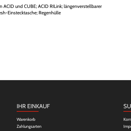
on ACID und CUBE; ACID RILink; längenverstellbarer
Mesh-Einstecktasche; Regenhülle
IHR EINKAUF
SU
Warenkorb
Kon
Zahlungsarten
Imp