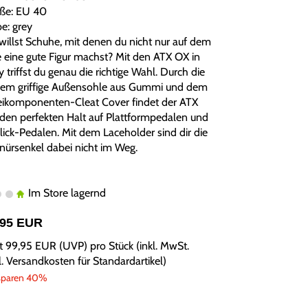
ße: EU 40
be: grey
willst Schuhe, mit denen du nicht nur auf dem
e eine gute Figur machst? Mit den ATX OX in
 triffst du genau die richtige Wahl. Durch die
rem griffige Außensohle aus Gummi und dem
ikomponenten-Cleat Cover findet der ATX
den perfekten Halt auf Plattformpedalen und
Click-Pedalen. Mit dem Laceholder sind dir die
nürsenkel dabei nicht im Weg.
Im Store lagernd
,95 EUR
tt
99,95 EUR
(
UVP
) pro Stück (inkl. MwSt.
l.
Versandkosten für Standardartikel
)
 sparen 40%