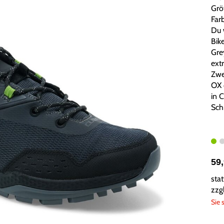
Grö
Far
Du 
Bik
Grey
ext
Zwe
OX 
in 
Sch
59
sta
zzg
Sie