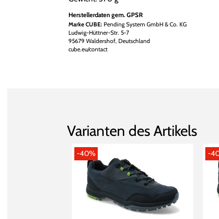
Herstellerdaten gem. GPSR
Marke CUBE:
Pending System GmbH & Co. KG
Ludwig-Hüttner-Str. 5-7
95679 Waldershof, Deutschland
cube.eu/contact
Varianten des Artikels
-40%
-4