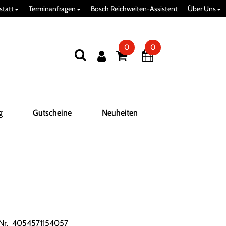
statt
Terminanfragen
Bosch Reichweiten-Assistent
Über Uns
0
0
g
Gutscheine
Neuheiten
.Nr. 4054571154057