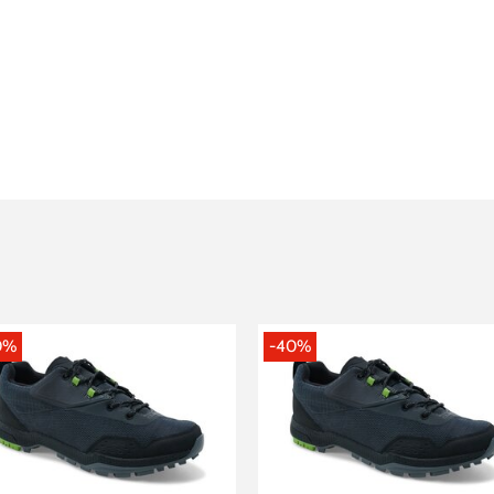
0%
-40%