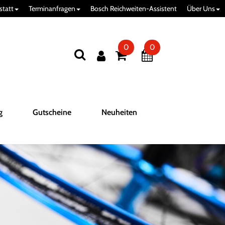
statt
Terminanfragen
Bosch Reichweiten-Assistent
Über Uns
0
0
g
Gutscheine
Neuheiten