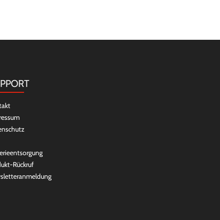
PPORT
takt
ressum
enschutz
erieentsorgung
ukt-Rückruf
sletteranmeldung