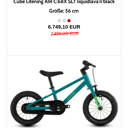
Cube Litening AIR C:68X SLT liquidlava'n'black
Größe: 56 cm
6.749,10 EUR
7.499,00 EUR