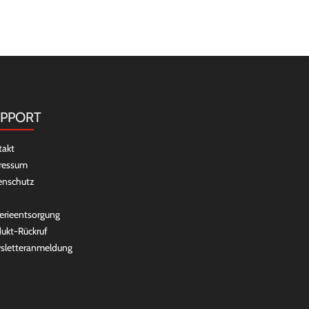
PPORT
takt
ressum
enschutz
erieentsorgung
ukt-Rückruf
sletteranmeldung