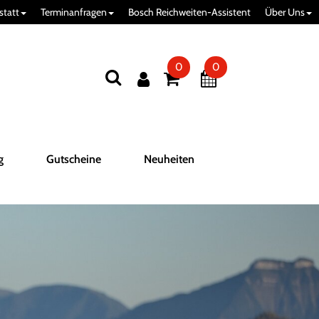
statt
Terminanfragen
Bosch Reichweiten-Assistent
Über Uns
0
0
g
Gutscheine
Neuheiten