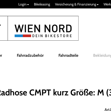
Login
Bikeleasing
Versicherung & Finanzierung
Werk
er
Fahrradzubehör
Fahrradteile
Bekleidun
dhose CMPT kurz Größe: M (
Art