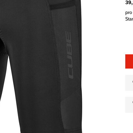
39
pro 
Sta