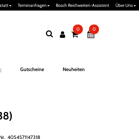
statt
Terminanfragen
Bosch Reichweiten-Assistent
Über Uns
0
0
g
Gutscheine
Neuheiten
38)
.Nr. 4054571147318