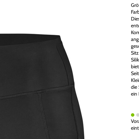
Grö
Farb
Die
ent
Kom
ang
ges
Sit
Sil
bie
Sei
Klei
die
ein 
Vor
ein