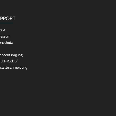
PPORT
takt
ressum
enschutz
erieentsorgung
ukt-Rückruf
sletteranmeldung