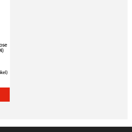
ose
4)
ikel
)