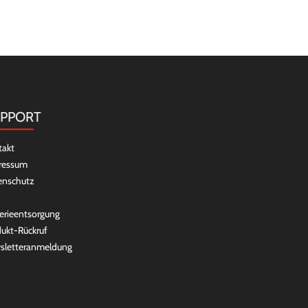
PPORT
takt
ressum
enschutz
erieentsorgung
ukt-Rückruf
sletteranmeldung