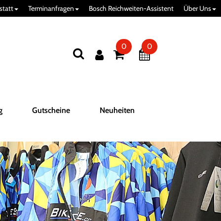
statt
Terminanfragen
Bosch Reichweiten-Assistent
Über Uns
0
0
g
Gutscheine
Neuheiten