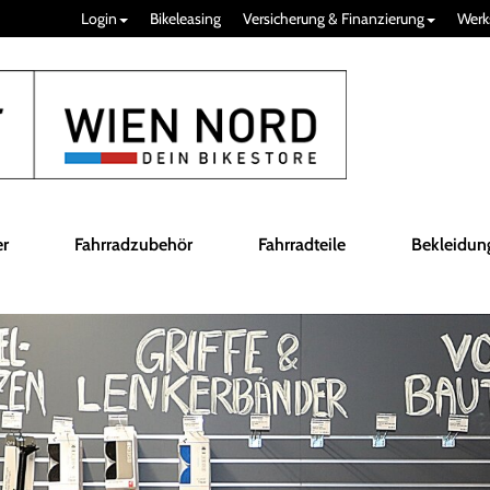
Login
Bikeleasing
Versicherung & Finanzierung
Werk
er
Fahrradzubehör
Fahrradteile
Bekleidun