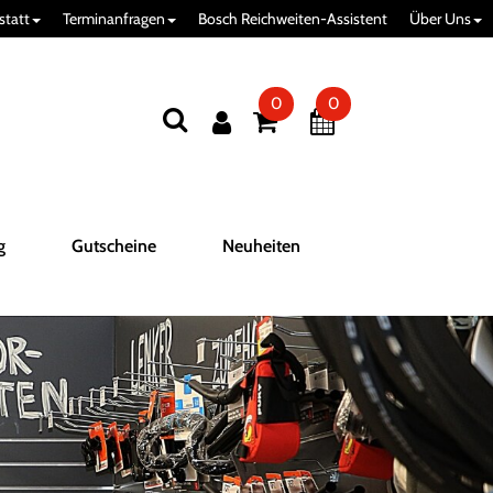
statt
Terminanfragen
Bosch Reichweiten-Assistent
Über Uns
0
0
g
Gutscheine
Neuheiten