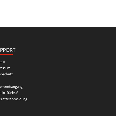
PPORT
takt
ressum
enschutz
erieentsorgung
ukt-Rückruf
sletteranmeldung