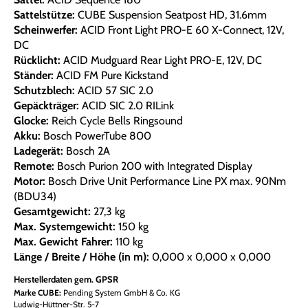
Sattelstütze:
CUBE Suspension Seatpost HD, 31.6mm
Scheinwerfer:
ACID Front Light PRO-E 60 X-Connect, 12V,
DC
Rücklicht:
ACID Mudguard Rear Light PRO-E, 12V, DC
Ständer:
ACID FM Pure Kickstand
Schutzblech:
ACID 57 SIC 2.0
Gepäckträger:
ACID SIC 2.0 RILink
Glocke:
Reich Cycle Bells Ringsound
Akku:
Bosch PowerTube 800
Ladegerät:
Bosch 2A
Remote:
Bosch Purion 200 with Integrated Display
Motor:
Bosch Drive Unit Performance Line PX max. 90Nm
(BDU34)
Gesamtgewicht:
27,3 kg
Max. Systemgewicht:
150 kg
Max. Gewicht Fahrer:
110 kg
Länge / Breite / Höhe (in m):
0,000 x 0,000 x 0,000
Herstellerdaten gem. GPSR
Marke CUBE:
Pending System GmbH & Co. KG
Ludwig-Hüttner-Str. 5-7