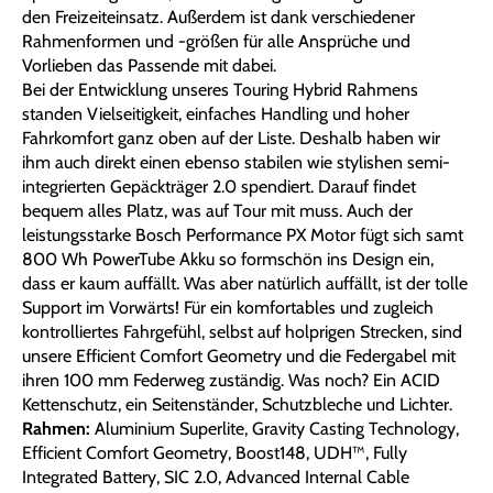
den Freizeiteinsatz. Außerdem ist dank verschiedener
Rahmenformen und -größen für alle Ansprüche und
Vorlieben das Passende mit dabei.
Bei der Entwicklung unseres Touring Hybrid Rahmens
standen Vielseitigkeit, einfaches Handling und hoher
Fahrkomfort ganz oben auf der Liste. Deshalb haben wir
ihm auch direkt einen ebenso stabilen wie stylishen semi-
integrierten Gepäckträger 2.0 spendiert. Darauf findet
bequem alles Platz, was auf Tour mit muss. Auch der
leistungsstarke Bosch Performance PX Motor fügt sich samt
800 Wh PowerTube Akku so formschön ins Design ein,
dass er kaum auffällt. Was aber natürlich auffällt, ist der tolle
Support im Vorwärts! Für ein komfortables und zugleich
kontrolliertes Fahrgefühl, selbst auf holprigen Strecken, sind
unsere Efficient Comfort Geometry und die Federgabel mit
ihren 100 mm Federweg zuständig. Was noch? Ein ACID
Kettenschutz, ein Seitenständer, Schutzbleche und Lichter.
Rahmen:
Aluminium Superlite, Gravity Casting Technology,
Efficient Comfort Geometry, Boost148, UDH™, Fully
Integrated Battery, SIC 2.0, Advanced Internal Cable