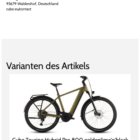
95679 Waldershof, Deutschland
cube.eu/contact
Varianten des Artikels