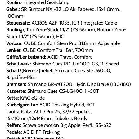
Routing, Integrated Seatclamp
Gabel:
SR Suntour NX1-32 LO Air, Tapered, 15x110mm,
100mm
Steuersatz:
ACROS AZF-1035, ICR (Integrated Cable
Routing), Top Zero-Stack 1 1/2" (ZS 56mm), Bottom Zero-
Stack 1 1/2" (ZS 56mm), HIC
Vorbau:
CUBE Comfort Stem Pro, 31.8mm, Adjustable
Lenker:
CUBE Comfort Trail Bar, 700mm
Griffe/Lenkerband:
ACID Travel Comfort
Schaltwerk:
Shimano Cues RD-U6000-GS, 11-Speed
Schalt/(Brems-)hebel:
Shimano Cues SL-U6000,
Rapidfire-Plus
Bremsen:
Shimano BR-MT200, Hydr. Disc Brake (180/180)
Kassette:
Shimano Cues CS-LG400, 11-50T
Kette:
KMC eGlide
Kurbelgarnitur:
ACID Trekking Hybrid, 40T
Laufradsatz:
ACID Pro 25, 32/32 Spokes,
15x110mm/12x148mm, Tubeless Ready
Reifen:
Schwalbe Motion Big Apple, PerfL, 55-622
Pedale:
ACID PP Trekking
Sattel:
ACID Sequence 180