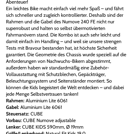
Abenteuer!
Ein leichtes Bike macht einfach viel mehr Spaß – und fährt
sich schneller und zugleich kontrollierter. Deshalb sind der
Rahmen und die Gabel des Numove 240 FE nicht nur
superrobust und halten so selbst übermotivierten
Fahrmanövern stand. Die Kombo ist auch sehr leicht und
damit einfach im Handling – und weil sie unsere strengen
Tests mit Bravour bestanden hat, ist höchste Sicherheit
garantiert. Die Geometrie des Chassis wurde speziell auf die
Anforderungen von Nachwuchs-Bikern abgestimmt,
außerdem haben wir standardmäßig eine Zubehör-
Vollausstattung mit Schutzblechen, Gepäckträger,
Beleuchtungssystem und Seitenständer montiert. So
können die Kids begeistert die Welt entdecken – und dabei
jede Menge Selbstvertrauen tanken!
Rahmen:
Aluminium Lite 6061
Gabel:
Aluminium Lite 6061
Steuersatz:
CUBE
Vorbau:
CUBE Numove adjustable
Lenker:
CUBE KIDS 590mm, Ø 19mm
Griffe/Lenkerband:
Natural Fit Kids 19.0