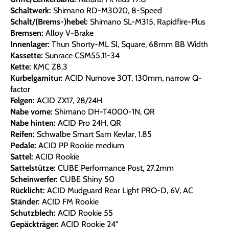
Schaltwerk:
Shimano RD-M3020, 8-Speed
Schalt/(Brems-)hebel:
Shimano SL-M315, Rapidfire-Plus
Bremsen:
Alloy V-Brake
Innenlager:
Thun Shorty-ML Sl, Square, 68mm BB Width
Kassette:
Sunrace CSM55,11-34
Kette:
KMC Z8.3
Kurbelgarnitur:
ACID Numove 30T, 130mm, narrow Q-
factor
Felgen:
ACID ZX17, 28/24H
Nabe vorne:
Shimano DH-T4000-1N, QR
Nabe hinten:
ACID Pro 24H, QR
Reifen:
Schwalbe Smart Sam Kevlar, 1.85
Pedale:
ACID PP Rookie medium
Sattel:
ACID Rookie
Sattelstütze:
CUBE Performance Post, 27.2mm
Scheinwerfer:
CUBE Shiny 50
Rücklicht:
ACID Mudguard Rear Light PRO-D, 6V, AC
Ständer:
ACID FM Rookie
Schutzblech:
ACID Rookie 55
Gepäckträger:
ACID Rookie 24"