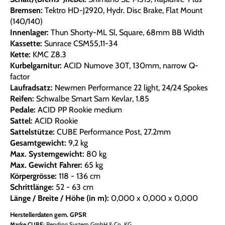
Bremsen:
Tektro HD-J2920, Hydr. Disc Brake, Flat Mount
(140/140)
Innenlager:
Thun Shorty-ML Sl, Square, 68mm BB Width
Kassette:
Sunrace CSM55,11-34
Kette:
KMC Z8.3
Kurbelgarnitur:
ACID Numove 30T, 130mm, narrow Q-
factor
Laufradsatz:
Newmen Performance 22 light, 24/24 Spokes
Reifen:
Schwalbe Smart Sam Kevlar, 1.85
Pedale:
ACID PP Rookie medium
Sattel:
ACID Rookie
Sattelstütze:
CUBE Performance Post, 27.2mm
Gesamtgewicht:
9,2 kg
Max. Systemgewicht:
80 kg
Max. Gewicht Fahrer:
65 kg
Körpergrösse:
118 - 136 cm
Schrittlänge:
52 - 63 cm
Länge / Breite / Höhe (in m):
0,000 x 0,000 x 0,000
Herstellerdaten gem. GPSR
Marke CUBE:
Pending System GmbH & Co. KG