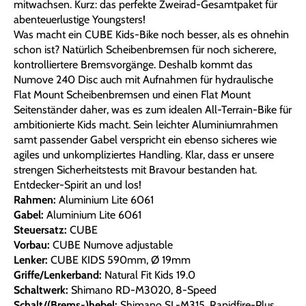
mitwachsen. Kurz: das perfekte Zweirad-Gesamtpaket für
abenteuerlustige Youngsters!
Was macht ein CUBE Kids-Bike noch besser, als es ohnehin
schon ist? Natürlich Scheibenbremsen für noch sicherere,
kontrolliertere Bremsvorgänge. Deshalb kommt das
Numove 240 Disc auch mit Aufnahmen für hydraulische
Flat Mount Scheibenbremsen und einen Flat Mount
Seitenständer daher, was es zum idealen All-Terrain-Bike für
ambitionierte Kids macht. Sein leichter Aluminiumrahmen
samt passender Gabel verspricht ein ebenso sicheres wie
agiles und unkompliziertes Handling. Klar, dass er unsere
strengen Sicherheitstests mit Bravour bestanden hat.
Entdecker-Spirit an und los!
Rahmen:
Aluminium Lite 6061
Gabel:
Aluminium Lite 6061
Steuersatz:
CUBE
Vorbau:
CUBE Numove adjustable
Lenker:
CUBE KIDS 590mm, Ø 19mm
Griffe/Lenkerband:
Natural Fit Kids 19.0
Schaltwerk:
Shimano RD-M3020, 8-Speed
Schalt/(Brems-)hebel:
Shimano SL-M315, Rapidfire-Plus