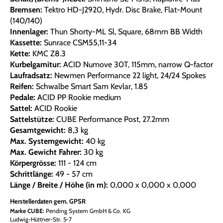
Bremsen:
Tektro HD-J2920, Hydr. Disc Brake, Flat-Mount
(140/140)
Innenlager:
Thun Shorty-ML Sl, Square, 68mm BB Width
Kassette:
Sunrace CSM55,11-34
Kette:
KMC Z8.3
Kurbelgarnitur:
ACID Numove 30T, 115mm, narrow Q-factor
Laufradsatz:
Newmen Performance 22 light, 24/24 Spokes
Reifen:
Schwalbe Smart Sam Kevlar, 1.85
Pedale:
ACID PP Rookie medium
Sattel:
ACID Rookie
Sattelstütze:
CUBE Performance Post, 27.2mm
Gesamtgewicht:
8,3 kg
Max. Systemgewicht:
40 kg
Max. Gewicht Fahrer:
30 kg
Körpergrösse:
111 - 124 cm
Schrittlänge:
49 - 57 cm
Länge / Breite / Höhe (in m):
0,000 x 0,000 x 0,000
Herstellerdaten gem. GPSR
Marke CUBE:
Pending System GmbH & Co. KG
Ludwig-Hüttner-Str. 5-7