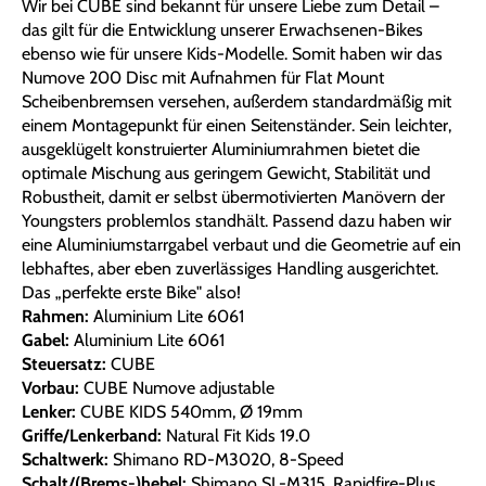
Wir bei CUBE sind bekannt für unsere Liebe zum Detail –
das gilt für die Entwicklung unserer Erwachsenen-Bikes
ebenso wie für unsere Kids-Modelle. Somit haben wir das
Numove 200 Disc mit Aufnahmen für Flat Mount
Scheibenbremsen versehen, außerdem standardmäßig mit
einem Montagepunkt für einen Seitenständer. Sein leichter,
ausgeklügelt konstruierter Aluminiumrahmen bietet die
optimale Mischung aus geringem Gewicht, Stabilität und
Robustheit, damit er selbst übermotivierten Manövern der
Youngsters problemlos standhält. Passend dazu haben wir
eine Aluminiumstarrgabel verbaut und die Geometrie auf ein
lebhaftes, aber eben zuverlässiges Handling ausgerichtet.
Das „perfekte erste Bike" also!
Rahmen:
Aluminium Lite 6061
Gabel:
Aluminium Lite 6061
Steuersatz:
CUBE
Vorbau:
CUBE Numove adjustable
Lenker:
CUBE KIDS 540mm, Ø 19mm
Griffe/Lenkerband:
Natural Fit Kids 19.0
Schaltwerk:
Shimano RD-M3020, 8-Speed
Schalt/(Brems-)hebel:
Shimano SL-M315, Rapidfire-Plus