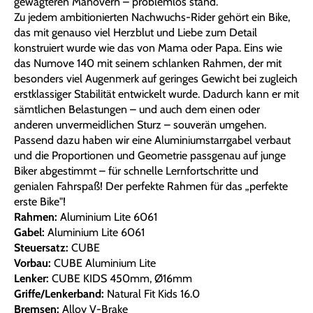
gewagteren Manövern – problemlos stand.
Zu jedem ambitionierten Nachwuchs-Rider gehört ein Bike,
das mit genauso viel Herzblut und Liebe zum Detail
konstruiert wurde wie das von Mama oder Papa. Eins wie
das Numove 140 mit seinem schlanken Rahmen, der mit
besonders viel Augenmerk auf geringes Gewicht bei zugleich
erstklassiger Stabilität entwickelt wurde. Dadurch kann er mit
sämtlichen Belastungen – und auch dem einen oder
anderen unvermeidlichen Sturz – souverän umgehen.
Passend dazu haben wir eine Aluminiumstarrgabel verbaut
und die Proportionen und Geometrie passgenau auf junge
Biker abgestimmt – für schnelle Lernfortschritte und
genialen Fahrspaß! Der perfekte Rahmen für das „perfekte
erste Bike"!
Rahmen:
Aluminium Lite 6061
Gabel:
Aluminium Lite 6061
Steuersatz:
CUBE
Vorbau:
CUBE Aluminium Lite
Lenker:
CUBE KIDS 450mm, Ø16mm
Griffe/Lenkerband:
Natural Fit Kids 16.0
Bremsen:
Alloy V-Brake