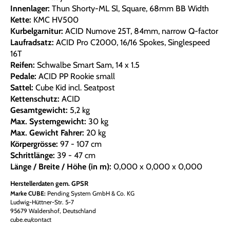
Innenlager:
Thun Shorty-ML Sl, Square, 68mm BB Width
Kette:
KMC HV500
Kurbelgarnitur:
ACID Numove 25T, 84mm, narrow Q-factor
Laufradsatz:
ACID Pro C2000, 16/16 Spokes, Singlespeed
16T
Reifen:
Schwalbe Smart Sam, 14 x 1.5
Pedale:
ACID PP Rookie small
Sattel:
Cube Kid incl. Seatpost
Kettenschutz:
ACID
Gesamtgewicht:
5,2 kg
Max. Systemgewicht:
30 kg
Max. Gewicht Fahrer:
20 kg
Körpergrösse:
97 - 107 cm
Schrittlänge:
39 - 47 cm
Länge / Breite / Höhe (in m):
0,000 x 0,000 x 0,000
Herstellerdaten gem. GPSR
Marke CUBE:
Pending System GmbH & Co. KG
Ludwig-Hüttner-Str. 5-7
95679 Waldershof, Deutschland
cube.eu/contact