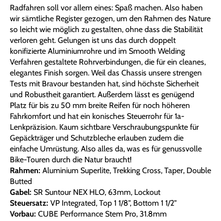
Radfahren soll vor allem eines: Spaß machen. Also haben
wir sämtliche Register gezogen, um den Rahmen des Nature
so leicht wie möglich zu gestalten, ohne dass die Stabilität
verloren geht. Gelungen ist uns das durch doppelt
konifizierte Aluminiumrohre und im Smooth Welding
Verfahren gestaltete Rohrverbindungen, die für ein cleanes,
elegantes Finish sorgen. Weil das Chassis unsere strengen
Tests mit Bravour bestanden hat, sind höchste Sicherheit
und Robustheit garantiert. Außerdem lässt es genügend
Platz für bis zu 50 mm breite Reifen für noch höheren
Fahrkomfort und hat ein konisches Steuerrohr für 1a-
Lenkpräzision. Kaum sichtbare Verschraubungspunkte für
Gepäckträger und Schutzbleche erlauben zudem die
einfache Umrüstung. Also alles da, was es für genussvolle
Bike-Touren durch die Natur braucht!
Rahmen:
Aluminium Superlite, Trekking Cross, Taper, Double
Butted
Gabel:
SR Suntour NEX HLO, 63mm, Lockout
Steuersatz:
VP Integrated, Top 1 1/8", Bottom 1 1/2"
Vorbau:
CUBE Performance Stem Pro, 31.8mm