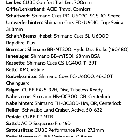
Lenker:
CUBE Comfort Trail Bar, 700mm
Griffe/Lenkerband:
ACID Travel Comfort
Schaltwerk:
Shimano Cues RD-U6020-SGS, 10-Speed
Umwerfer hinten:
Shimano Cues FD-U6010, Top-Swing,
31.8mm
Schalt/(Brems-)hebel:
Shimano Cues SL-U6000,
Rapidfire-Plus
Bremsen:
Shimano BR-MT200, Hydr. Disc Brake (160/180)
Innenlager:
Shimano BB-MT501, 68mm BSA
Kassette:
Shimano Cues CS-LG400, 11-39T
Kette:
KMC xGlide
Kurbelgarnitur:
Shimano Cues FC-U6000, 46x30T,
Chainguard
Felgen:
CUBE EX25, 32H, Disc, Tubeless Ready
Nabe vorne:
Shimano HB-QC300, QR, Centerlock
Nabe hinten:
Shimano FH-QC300-HM, QR, Centerlock
Reifen:
Schwalbe Land Cruiser, Active, 50-622
Pedale:
CUBE PP MTB
Sattel:
ACID Sequence Pro 160
Sattelstütze:
CUBE Performance Post, 27.2mm
Sattelklemme:
CUBE Varioclose, 31.8mm