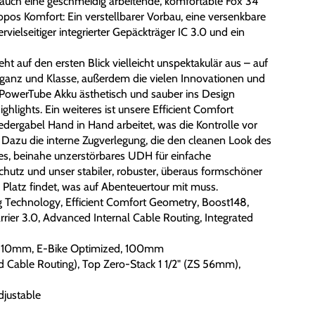
f auch eine geschmeidig arbeitende, komfortable Fox 34
opos Komfort: Ein verstellbarer Vorbau, eine versenkbare
ervielseitiger integrierter Gepäckträger IC 3.0 und ein
auf den ersten Blick vielleicht unspektakulär aus – auf
eganz und Klasse, außerdem die vielen Innovationen und
 PowerTube Akku ästhetisch und sauber ins Design
ghlights. Ein weiteres ist unsere Efficient Comfort
ergabel Hand in Hand arbeitet, was die Kontrolle vor
 Dazu die interne Zugverlegung, die den cleanen Look des
iges, beinahe unzerstörbares UDH für einfache
nschutz und unser stabiler, robuster, überaus formschöner
s Platz findet, was auf Abenteuertour mit muss.
ng Technology, Efficient Comfort Geometry, Boost148,
rrier 3.0, Advanced Internal Cable Routing, Integrated
5x110mm, E-Bike Optimized, 100mm
 Cable Routing), Top Zero-Stack 1 1/2" (ZS 56mm),
justable