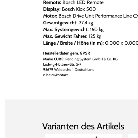
Remote:
Bosch LED Remote
Display:
Bosch Kiox 500
Motor:
Bosch Drive Unit Performance Line 
Gesamtgewicht:
27,4 kg
Max. Systemgewicht:
160 kg
Max. Gewicht Fahrer:
125 kg
Länge / Breite / Höhe (in m):
0,000 x 0,000
Herstellerdaten gem. GPSR
Marke CUBE:
Pending System GmbH & Co. KG
Ludwig-Hüttner-Str. 5-7
95679 Waldershof, Deutschland
cube.eu/contact
Varianten des Artikels