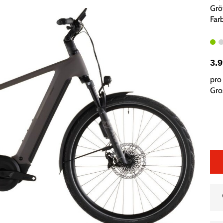
Grö
Far
3.
pro 
Gros