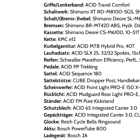
Griffe/Lenkerband:
ACID Travel Comfort
Schaltwerk:
Shimano XT RD-M8100-SGS, Sh
Schalt/(Brems-)hebel:
Shimano Deore SL-M61
Bremsen:
Shimano BR-MT420 ABS, Hydr. Dis
Kassette:
Shimano Deore CS-M6100, 10-51T
Kette:
KMC e12
Kurbelgarnitur:
ACID MTB Hybrid Pro, 40T
Laufradsatz:
ACID SLX 25, 32/32 Spokes, 1
Reifen:
Schwalbe Marathon Efficiency, PerfL,
Pedale:
ACID PP Trekking
Sattel:
ACID Sequence 180
Sattelstütze:
CUBE Dropper Post, Handlebar L
Scheinwerfer:
ACID Front Light PRO-E 150 X-
Rücklicht:
ACID Mudguard Rear Light PRO-E,
Ständer:
ACID FM Pure Kickstand
Schutzblech:
ACID 65 Integrated Carrier 3.0
Gepäckträger:
ACID Integrated Carrier 3.0, 
Glocke:
Reich Cycle Bells Ringsound
Akku:
Bosch PowerTube 800
Ladegerät:
Bosch 2A