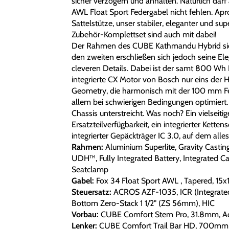
sicher verzögern und anhalten. Natürlich dar
AWL Float Sport Federgabel nicht fehlen. Apr
Sattelstütze, unser stabiler, eleganter und sup
Zubehör-Komplettset sind auch mit dabei!
Der Rahmen des CUBE Kathmandu Hybrid sieht 
den zweiten erschließen sich jedoch seine El
cleveren Details. Dabei ist der samt 800 Wh
integrierte CX Motor von Bosch nur eins der Hi
Geometry, die harmonisch mit der 100 mm Fed
allem bei schwierigen Bedingungen optimiert.
Chassis unterstreicht. Was noch? Ein vielseit
Ersatzteilverfügbarkeit, ein integrierter Kette
integrierter Gepäckträger IC 3.0, auf dem alle
Rahmen:
Aluminium Superlite, Gravity Casti
UDH™, Fully Integrated Battery, Integrated Ca
Seatclamp
Gabel:
Fox 34 Float Sport AWL , Tapered, 1
Steuersatz:
ACROS AZF-1035, ICR (Integrated
Bottom Zero-Stack 1 1/2" (ZS 56mm), HIC
Vorbau:
CUBE Comfort Stem Pro, 31.8mm, Ad
Lenker:
CUBE Comfort Trail Bar HD, 700mm