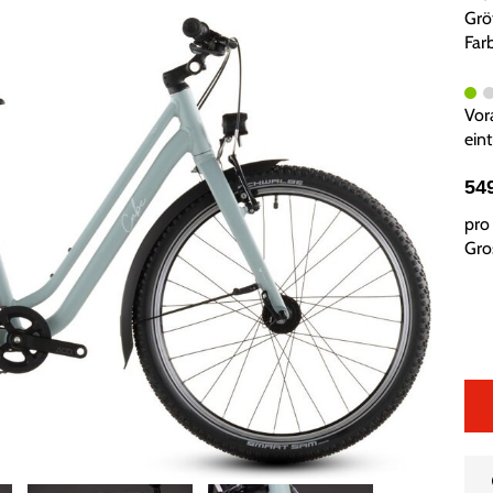
Grö
Far
Vor
ein
54
pro 
Gros