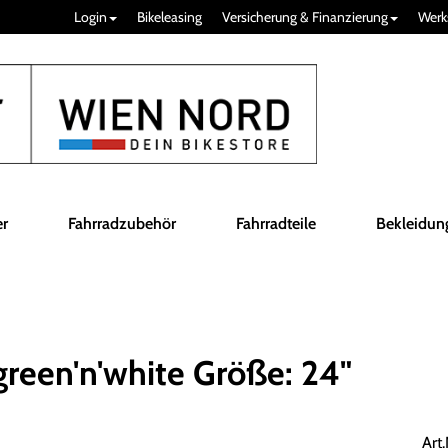
Login
Bikeleasing
Versicherung & Finanzierung
Werk
er
Fahrradzubehör
Fahrradteile
Bekleidun
reen'n'white Größe: 24"
Art