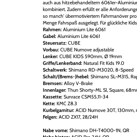
auch aus hitzebehandeltem 6061er-Aluminium
kombiniert. Zudem erfüllt er alle Anforderung
so manch' übermotiviertem Fahrmanöver prob
Menge Fahrspaß ausgelegt. Für glückliche Kid
Rahmen:
Aluminium Lite 6061
Gabel:
Aluminium Lite 6061
Steuersatz:
CUBE
Vorbau:
CUBE Numove adjustable
Lenker:
CUBE KIDS 590mm, Ø 19mm
Griffe/Lenkerband:
Natural Fit Kids 19.0
Schaltwerk:
Shimano RD-M3020, 8-Speed
Schalt/(Brems-)hebel:
Shimano SL-M315, Rap
Bremsen:
Alloy V-Brake
Innenlager:
Thun Shorty-ML Sl, Square, 68
Kassette:
Sunrace CSM55,11-34
Kette:
KMC Z8.3
Kurbelgarnitur:
ACID Numove 30T, 130mm, n
Felgen:
ACID ZX17, 28/24H
Nabe vorne:
Shimano DH-T4000-1N, QR