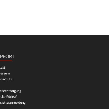
PPORT
takt
ressum
enschutz
erieentsorgung
ukt-Rückruf
sletteranmeldung