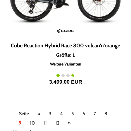
Cube Reaction Hybrid Race 800 vulcan'n'orange
Größe: L
Weitere Varianten
3.499,00 EUR
Seite
«
3
4
5
6
7
8
9
10
11
12
»